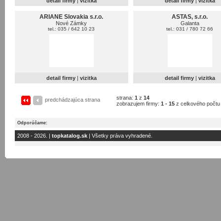
detail firmy
|
vizitka
detail firmy
|
vizitka
ARIANE Slovakia s.r.o.
ASTAS, s.r.o.
Nové Zámky
Galanta
tel.: 035 / 642 10 23
tel.: 031 / 780 72 66
detail firmy
|
vizitka
detail firmy
|
vizitka
strana:
1
z
14
predchádzajúca strana
zobrazujem firmy:
1 - 15
z celkového počt
Odporúčame:
2008 - 2026. |
topkatalog.sk
| Všetky práva vyhradené.