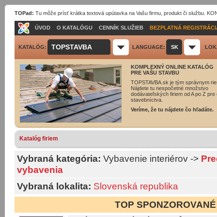
TOPad:
Tu môže prísť krátka textová upútavka na Vašu firmu, produkt či službu. 
ÚVOD
O KATALÓGU
CENNÍK SLUŽIEB
BEZPLATNÁ REGISTRÁCI
TOPSTAVBA
KATALÓG:
LANGUAGE:
SK
LOK
KOMPLEXNÝ ONLINE KATALÓG
PRE VAŠU STAVBU
TOPSTAVBA.sk je tým správnym rie
Nájdete tu nespočetné množstvo
dodávateľských firiem od A po Z pre 
stavebníctva.
Veríme, že tu nájdete čo hľadáte.
Katalóg firiem
Vybraná kategória:
Vybavenie interiérov
->
Pre
vybavenia
Vybraná lokalita:
Slovenská republika
TOP SPONZOROVANÉ