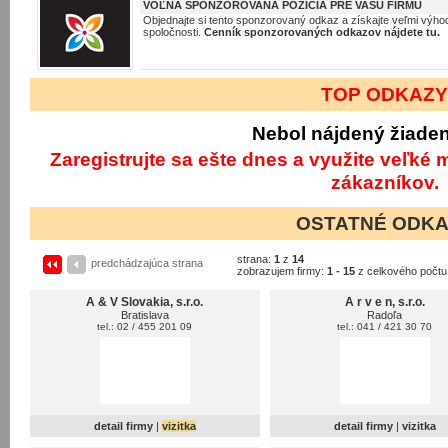
VOĽNÁ SPONZOROVANÁ POZÍCIA PRE VAŠU FIRMU
Objednajte si tento sponzorovaný odkaz a získajte veľmi výhod
spoločnosti.
Cenník sponzorovaných odkazov nájdete tu.
TOP ODKAZ
Nebol nájdený žiade
Zaregistrujte sa ešte dnes a využite veľké
zákazníkov.
OSTATNÉ ODK
strana:
1
z
14
predchádzajúca strana
zobrazujem firmy:
1 - 15
z celkového počt
A & V Slovakia, s.r.o.
A r v e n, s.r.o.
Bratislava
Radoľa
tel.: 02 / 455 201 09
tel.: 041 / 421 30 70
detail firmy
|
vizitka
detail firmy
|
vizitka