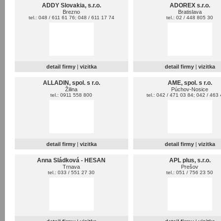
ADDY Slovakia, s.r.o.
ADOREX s.r.o.
Brezno
Bratislava
tel.: 048 / 611 61 76; 048 / 611 17 74
tel.: 02 / 448 805 30
detail firmy
|
vizitka
detail firmy
|
vizitka
ALLADIN, spol. s r.o.
AME, spol. s r.o.
Žilina
Púchov-Nosice
tel.: 0911 558 800
tel.: 042 / 471 03 84; 042 / 463
detail firmy
|
vizitka
detail firmy
|
vizitka
Anna Sládková - HESAN
APL plus, s.r.o.
Trnava
Prešov
tel.: 033 / 551 27 30
tel.: 051 / 756 23 50