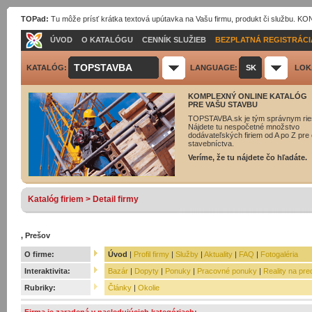
TOPad:
Tu môže prísť krátka textová upútavka na Vašu firmu, produkt či službu. 
ÚVOD
O KATALÓGU
CENNÍK SLUŽIEB
BEZPLATNÁ REGISTRÁCI
TOPSTAVBA
KATALÓG:
LANGUAGE:
SK
LOK
KOMPLEXNÝ ONLINE KATALÓG
PRE VAŠU STAVBU
TOPSTAVBA.sk je tým správnym rie
Nájdete tu nespočetné množstvo
dodávateľských firiem od A po Z pre 
stavebníctva.
Veríme, že tu nájdete čo hľadáte.
Katalóg firiem > Detail firmy
, Prešov
O firme:
Úvod
|
Profil firmy
|
Služby
|
Aktuality
|
FAQ
|
Fotogaléria
Interaktivita:
Bazár
|
Dopyty
|
Ponuky
|
Pracovné ponuky
|
Reality na pre
Rubriky:
Články
|
Okolie