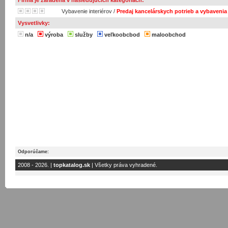
Firma je zaradená v nasledujúcich kategóriach:
Vybavenie interiérov
/
Predaj kancelárskych potrieb a vybavenia
Vysvetlivky:
n/a
výroba
služby
veľkoobcbod
maloobchod
Odporúčame:
2008 - 2026. |
topkatalog.sk
| Všetky práva vyhradené.