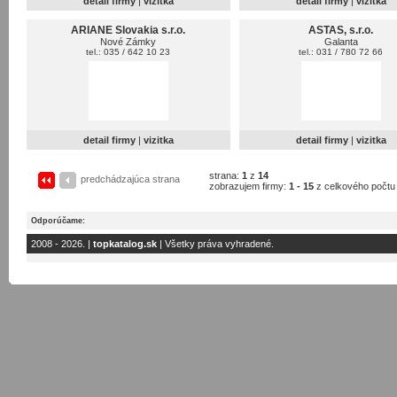
detail firmy
|
vizitka
detail firmy
|
vizitka
ARIANE Slovakia s.r.o.
ASTAS, s.r.o.
Nové Zámky
Galanta
tel.: 035 / 642 10 23
tel.: 031 / 780 72 66
detail firmy
|
vizitka
detail firmy
|
vizitka
strana:
1
z
14
predchádzajúca strana
zobrazujem firmy:
1 - 15
z celkového počt
Odporúčame:
2008 - 2026. |
topkatalog.sk
| Všetky práva vyhradené.