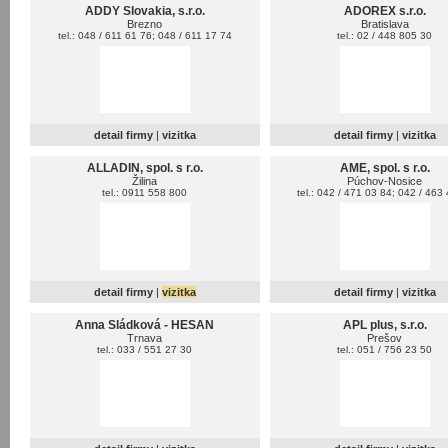
ADDY Slovakia, s.r.o.
ADOREX s.r.o.
Brezno
Bratislava
tel.: 048 / 611 61 76; 048 / 611 17 74
tel.: 02 / 448 805 30
detail firmy
|
vizitka
detail firmy
|
vizitka
ALLADIN, spol. s r.o.
AME, spol. s r.o.
Žilina
Púchov-Nosice
tel.: 0911 558 800
tel.: 042 / 471 03 84; 042 / 463
detail firmy
|
vizitka
detail firmy
|
vizitka
Anna Sládková - HESAN
APL plus, s.r.o.
Trnava
Prešov
tel.: 033 / 551 27 30
tel.: 051 / 756 23 50