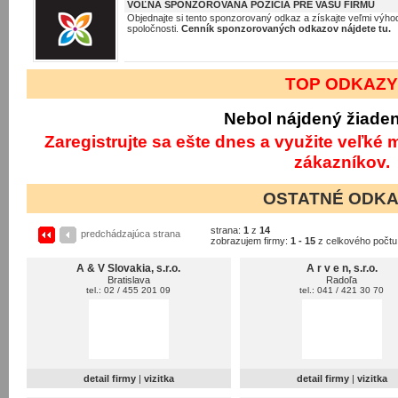
VOĽNÁ SPONZOROVANÁ POZÍCIA PRE VAŠU FIRMU
Objednajte si tento sponzorovaný odkaz a získajte veľmi výhod
spoločnosti.
Cenník sponzorovaných odkazov nájdete tu.
TOP ODKAZ
Nebol nájdený žiade
Zaregistrujte sa ešte dnes a využite veľké
zákazníkov.
OSTATNÉ ODK
strana:
1
z
14
predchádzajúca strana
zobrazujem firmy:
1 - 15
z celkového počt
A & V Slovakia, s.r.o.
A r v e n, s.r.o.
Bratislava
Radoľa
tel.: 02 / 455 201 09
tel.: 041 / 421 30 70
detail firmy
|
vizitka
detail firmy
|
vizitka