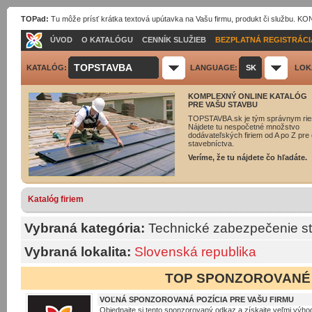
TOPad:
Tu môže prísť krátka textová upútavka na Vašu firmu, produkt či službu. 
ÚVOD
O KATALÓGU
CENNÍK SLUŽIEB
BEZPLATNÁ REGISTRÁCI
TOPSTAVBA
KATALÓG:
LANGUAGE:
SK
LOK
KOMPLEXNÝ ONLINE KATALÓG
PRE VAŠU STAVBU
TOPSTAVBA.sk je tým správnym rie
Nájdete tu nespočetné množstvo
dodávateľských firiem od A po Z pre 
stavebníctva.
Veríme, že tu nájdete čo hľadáte.
Katalóg firiem
Vybraná kategória:
Technické zabezpečenie s
Vybraná lokalita:
Slovenská republika
TOP SPONZOROVANÉ
VOĽNÁ SPONZOROVANÁ POZÍCIA PRE VAŠU FIRMU
Objednajte si tento sponzorovaný odkaz a získajte veľmi výhod