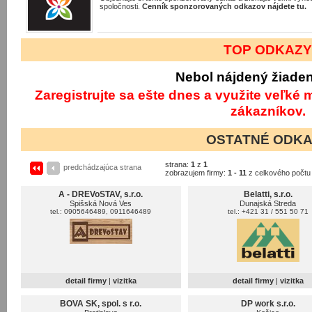
spoločnosti.
Cenník sponzorovaných odkazov nájdete tu.
TOP ODKAZ
Nebol nájdený žiade
Zaregistrujte sa ešte dnes a využite veľké
zákazníkov.
OSTATNÉ ODK
strana:
1
z
1
predchádzajúca strana
zobrazujem firmy:
1 - 11
z celkového počt
A - DREVoSTAV, s.r.o.
Belatti, s.r.o.
Spišská Nová Ves
Dunajská Streda
tel.: 0905646489, 0911646489
tel.: +421 31 / 551 50 71
detail firmy
|
vizitka
detail firmy
|
vizitka
BOVA SK, spol. s r.o.
DP work s.r.o.