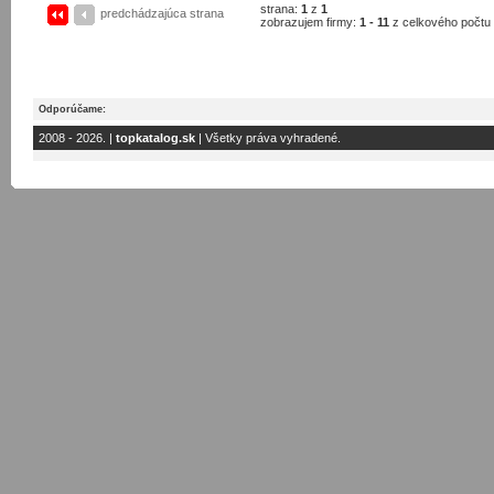
strana:
1
z
1
predchádzajúca strana
zobrazujem firmy:
1 - 11
z celkového počtu
Odporúčame:
2008 - 2026. |
topkatalog.sk
| Všetky práva vyhradené.