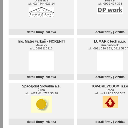
Bratislava
Košice
tel.: 02 / 444 626 14
tel.: 0905 497 378
detail firmy
|
vizitka
detail firmy
|
vizitka
Ing. Matej Farkaš - FIORENTI
LUMARK tech s.r.o.
Malacky
Ružomberok
tel.: 0903110310
tel.: 0911 520 993; 0911 585
detail firmy
|
vizitka
detail firmy
|
vizitka
Spacejoist Slovakia a.s.
TOP-DREVODOM, s.r.o
Žilina
Krnča
tel.: +421 41 / 723 53 28
tel.: +421 903 560 547
detail firmy
|
vizitka
detail firmy
|
vizitka