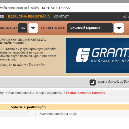
 Vašu firmu, produkt či službu. KONTATUJTE NÁS.
IEB
BEZPLATNÁ REGISTRÁCIA
KONTAKT
užív
ANGUAGE:
SK
LOKALITA DÁT:
Slovenská republika
OMPLEXNÝ ONLINE KATALÓG
RE VAŠU STAVBU
OPSTAVBA.sk je tým správnym riešením.
jdete tu nespočetné množstvo
dávateľských firiem od A po Z pre oblasť
avebníctva.
ríme, že tu nájdete čo hľadáte.
späť o úroveň vyšši
vby
->
Stavebná technika, stroje a zariadenia
->
Predaj stavebnej techniky
Vyberte si podkategóriu:
2.
Stavebná technika a stroje