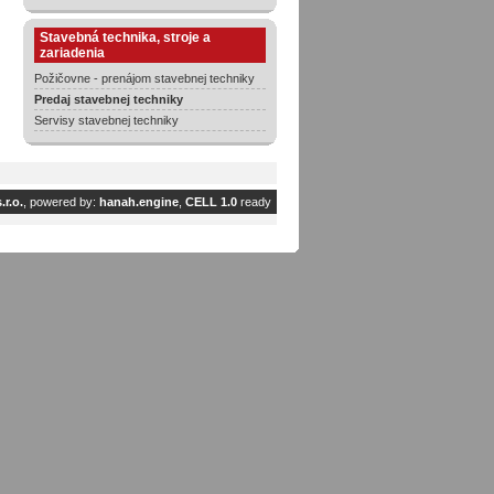
Stavebná technika, stroje a
zariadenia
Požičovne - prenájom stavebnej techniky
Predaj stavebnej techniky
Servisy stavebnej techniky
r.o.
, powered by:
hanah.engine
,
CELL 1.0
ready