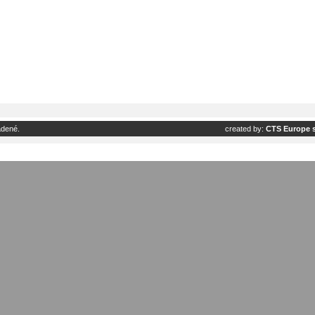
adené.
created by:
CTS Europe s.