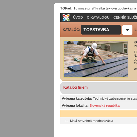
TOPad:
Tu môže prísť krátka textová upútavka na
ÚVOD
O KATALÓGU
CENNÍK SLUŽ
TOPSTAVBA
KATALÓG:
L
K
P
T
Ná
do
st
Ve
Katalóg firiem
Vybraná kategória:
Technické zabezpečenie sta
Vybraná lokalita:
Slovenská republika
1.
Malá stavebná mechanizácia