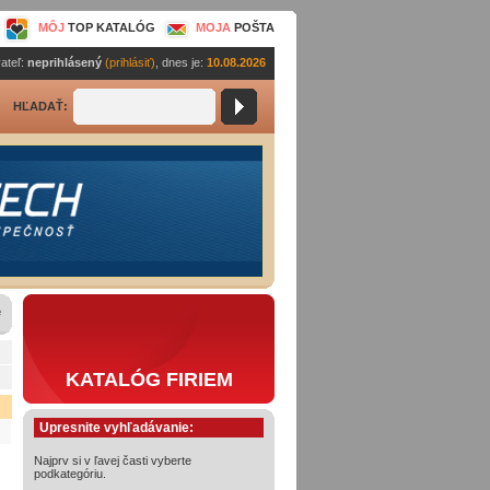
MÔJ
TOP KATALÓG
MOJA
POŠTA
ateľ:
neprihlásený
(prihlásiť)
, dnes je:
10.08.2026
HĽADAŤ:
e
KATALÓG FIRIEM
Upresnite vyhľadávanie:
Najprv si v ľavej časti vyberte
podkategóriu.