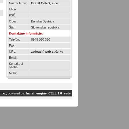
Názov firmy:
BB STAVING, s.r.o.
Ulica:
PSČ:
Obec:
Banská Bystrica
Štát:
Slovenská republika
Kontaktné informácie:
Telefón:
0948 030 330
Fax:
URL:
zobraziť web stránku
Email:
Kontaktná
osoba:
Mobil:
r.o.
, powered by:
hanah.engine
,
CELL 1.0
ready