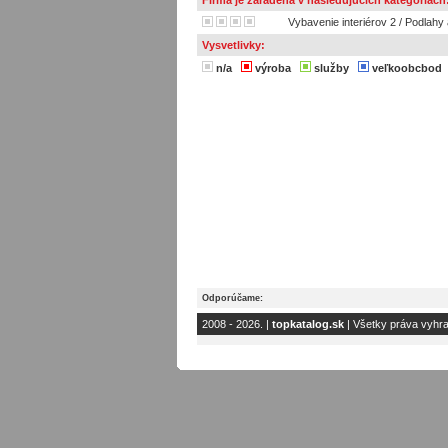
Firma je zaradená v nasledujúcich kategóriach
Vybavenie interiérov 2
/
Podlahy 
Vysvetlivky:
n/a
výroba
služby
veľkoobcbod
Odporúčame:
2008 - 2026. |
topkatalog.sk
| Všetky práva vyhr