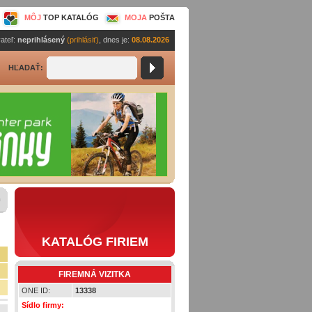
MÔJ
TOP KATALÓG
MOJA
POŠTA
ateľ:
neprihlásený
(prihlásiť)
, dnes je:
08.08.2026
HĽADAŤ:
m
KATALÓG FIRIEM
FIREMNÁ VIZITKA
ONE ID:
13338
Sídlo firmy: