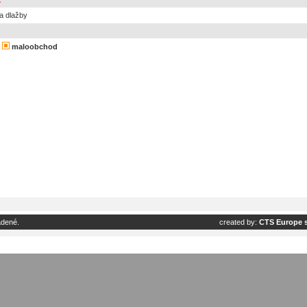
:
a dlažby
maloobchod
adené.
created by:
CTS Europe s.