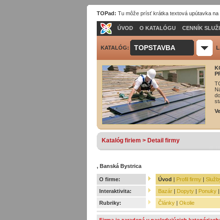
TOPad:
Tu môže prísť krátka textová upútavka na
ÚVOD
O KATALÓGU
CENNÍK SLUŽ
TOPSTAVBA
KATALÓG:
L
K
P
T
Ná
do
st
Ve
Katalóg firiem > Detail firmy
, Banská Bystrica
O firme:
Úvod
|
Profil firmy
|
Služb
Interaktivita:
Bazár
|
Dopyty
|
Ponuky
Rubriky:
Články
|
Okolie