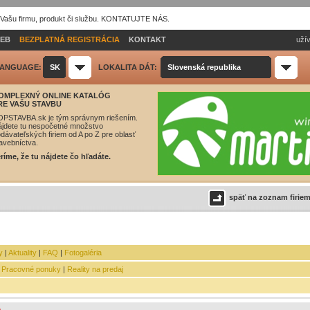
 Vašu firmu, produkt či službu. KONTATUJTE NÁS.
IEB
BEZPLATNÁ REGISTRÁCIA
KONTAKT
užív
ANGUAGE:
SK
LOKALITA DÁT:
Slovenská republika
OMPLEXNÝ ONLINE KATALÓG
RE VAŠU STAVBU
OPSTAVBA.sk je tým správnym riešením.
jdete tu nespočetné množstvo
dávateľských firiem od A po Z pre oblasť
avebníctva.
ríme, že tu nájdete čo hľadáte.
späť na zoznam firie
y
|
Aktuality
|
FAQ
|
Fotogaléria
|
Pracovné ponuky
|
Reality na predaj